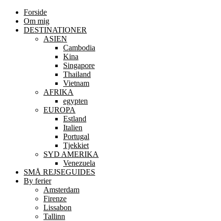
Forside
Om mig
DESTINATIONER
ASIEN
Cambodia
Kina
Singapore
Thailand
Vietnam
AFRIKA
egypten
EUROPA
Estland
Italien
Portugal
Tjekkiet
SYD AMERIKA
Venezuela
SMÅ REJSEGUIDES
By ferier
Amsterdam
Firenze
Lissabon
Tallinn