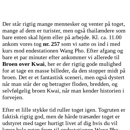
Der står rigtig mange mennesker og venter på toget,
mange af dem er turister, men også thailændere som
bare enten skal hjem eller på arbejde. Kl. ca. 11.00
ankom vores tog
nr. 257
som vi satte os ind i med
kurs mod endestationen Wang Pho. Efter afgang og
bare et par minuter efter ankommer vi allerede til
Broen over Kwai
, her er der rigtig gode mulighed
for at tage en masse billeder, da den stopper midt på
broen. Det er et fantastisk sceneri, men også dystert
når man står der og betragter floden, bredden, og
selvfølgelig broen Kwai, når man kender historien i
forvejen.
Efter et lille stykke tid ruller toget igen. Togruten er
faktisk rigtig god, men de hårde træsæder toget er
udstyret med tager hurtigt livet af dig hvis du vil
kører hele ruten frem til endestationen Wang Pho.