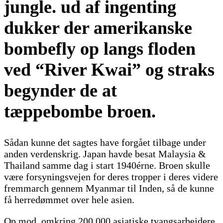
jungle. ud af ingenting
dukker der amerikanske
bombefly op langs floden
ved “River Kwai” og straks
begynder de at
tæppebombe broen.
Sådan kunne det sagtes have forgået tilbage under
anden verdenskrig. Japan havde besat Malaysia &
Thailand samme dag i start 1940érne. Broen skulle
være forsyningsvejen for deres tropper i deres videre
fremmarch gennem Myanmar til Inden, så de kunne
få herredømmet over hele asien.
Op mod, omkring 200.000 asiatiske tvangsarbejdere