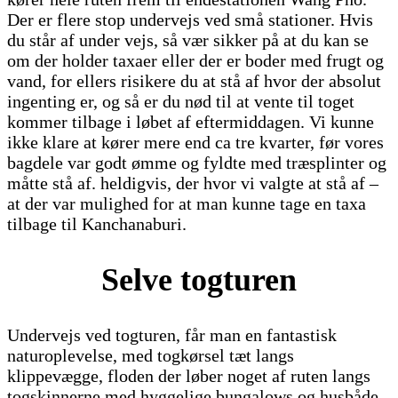
Der er flere stop undervejs ved små stationer. Hvis
du står af under vejs, så vær sikker på at du kan se
om der holder taxaer eller der er boder med frugt og
vand, for ellers risikere du at stå af hvor der absolut
ingenting er, og så er du nød til at vente til toget
kommer tilbage i løbet af eftermiddagen. Vi kunne
ikke klare at kører mere end ca tre kvarter, før vores
bagdele var godt ømme og fyldte med træsplinter og
måtte stå af. heldigvis, der hvor vi valgte at stå af –
at der var mulighed for at man kunne tage en taxa
tilbage til Kanchanaburi.
Selve togturen
Undervejs ved togturen, får man en fantastisk
naturoplevelse, med togkørsel tæt langs
klippevægge, floden der løber noget af ruten langs
togskinnerne med hyggelige bungalows og husbåde