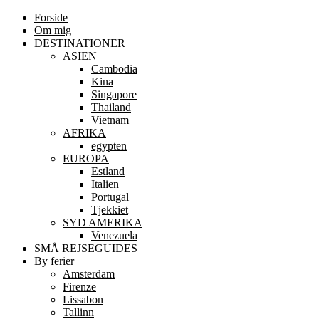
Forside
Om mig
DESTINATIONER
ASIEN
Cambodia
Kina
Singapore
Thailand
Vietnam
AFRIKA
egypten
EUROPA
Estland
Italien
Portugal
Tjekkiet
SYD AMERIKA
Venezuela
SMÅ REJSEGUIDES
By ferier
Amsterdam
Firenze
Lissabon
Tallinn