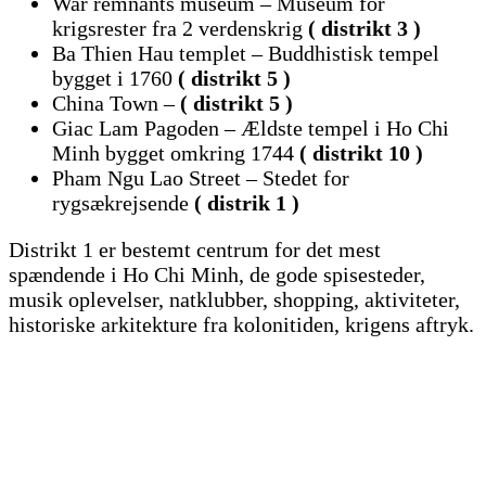
War remnants museum – Museum for
krigsrester fra 2 verdenskrig
( distrikt 3 )
Ba Thien Hau templet – Buddhistisk tempel
bygget i 1760
( distrikt 5 )
China Town –
( distrikt 5 )
Giac Lam Pagoden – Ældste tempel i Ho Chi
Minh bygget omkring 1744
( distrikt 10 )
Pham Ngu Lao Street – Stedet for
rygsækrejsende
( distrik 1 )
Distrikt 1 er bestemt centrum for det mest
spændende i Ho Chi Minh, de gode spisesteder,
musik oplevelser, natklubber, shopping, aktiviteter,
historiske arkitekture fra kolonitiden, krigens aftryk.