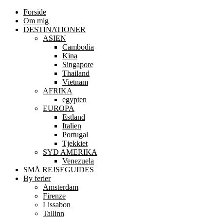
Forside
Om mig
DESTINATIONER
ASIEN
Cambodia
Kina
Singapore
Thailand
Vietnam
AFRIKA
egypten
EUROPA
Estland
Italien
Portugal
Tjekkiet
SYD AMERIKA
Venezuela
SMÅ REJSEGUIDES
By ferier
Amsterdam
Firenze
Lissabon
Tallinn