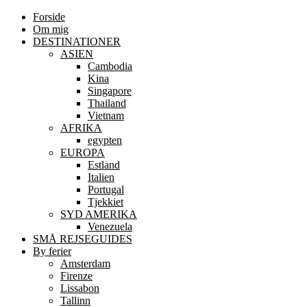
Forside
Om mig
DESTINATIONER
ASIEN
Cambodia
Kina
Singapore
Thailand
Vietnam
AFRIKA
egypten
EUROPA
Estland
Italien
Portugal
Tjekkiet
SYD AMERIKA
Venezuela
SMÅ REJSEGUIDES
By ferier
Amsterdam
Firenze
Lissabon
Tallinn